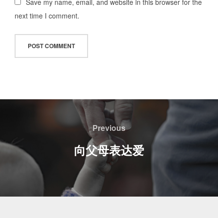
Save my name, email, and website in this browser for the
next time I comment.
文
章
Previous
Previous
导
向父母表达爱
航