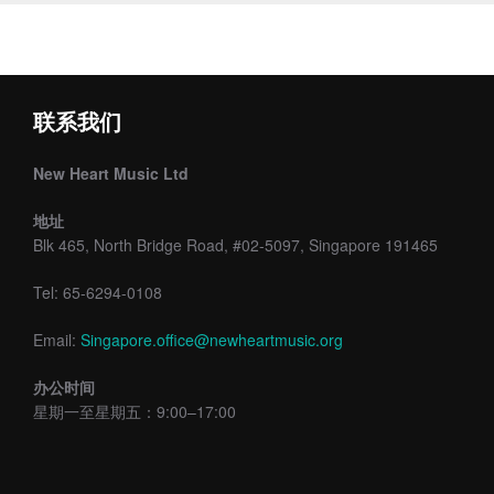
联系我们
New Heart Music Ltd
地址
Blk 465, North Bridge Road, #02-5097, Singapore 191465
Tel: 65-6294-0108
Email:
Singapore.office@newheartmusic.org
办公时间
星期一至星期五：9:00–17:00