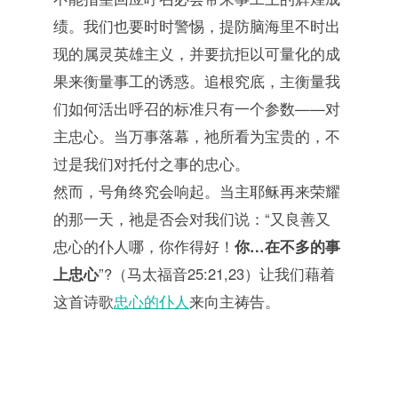
绩。我们也要时时警惕，提防脑海里不时出
现的属灵英雄主义，并要抗拒以可量化的成
果来衡量事工的诱惑。追根究底，主衡量我
们如何活出呼召的标准只有一个参数——对
主忠心。当万事落幕，祂所看为宝贵的，不
过是我们对托付之事的忠心。
然而，号角终究会响起。当主耶稣再来荣耀
的那一天，祂是否会对我们说：“又良善又
忠心的仆人哪，你作得好！
你…在不多的事
上忠心
”?（马太福音25:21,23）让我们藉着
这首诗歌
忠心的仆人
来向主祷告。