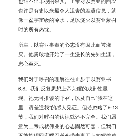
也结不出丰硕的果实。上帝对以赛亚的回应
也许是有史以来最令人沮丧的差遣信息，就
像一盆宇宙级的冷水，足以浇灭以赛亚蒙召
时的所有热忱。
所幸，以赛亚事奉的心志没有因此而被浇
灭。他勇敢地开始了一生漫长的先知生涯，
忠心至死。
我们对于呼召的理解往往止步于以赛亚书
6:8。我们反复思想上帝荣耀的戏剧性显
现、祂无可推诿的呼召，以及自己”我在这
里，请差遣我”的感人见证。但若忽略了9-13
节，我们对呼召的认识就还不完全。我们愿
意为上帝成就伟业的心志固然可嘉，但我们
不能指望回应呼召必会带来事工上的辉煌成