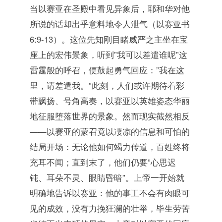
当以赛亚在圣殿中看见异象后，耶和华对他
所说的话却出乎意料地令人泄气（以赛亚书
6:9-13）。这位先知刚目睹威严之主坐在宝
座上的宏伟景象，听到”我可以差遣谁呢”这
雷霆般的呼召，便鼓起勇气回应：”我在这
里，请差遣我。”此刻，人们或许期待着彩
带飘扬、号角高奏，以赛亚以英雄姿态华丽
地征服堕落世界的景象。然而现实截然相反
——以赛亚的蒙召竟以凄凉的信息和可怕的
结局开场：无论他如何竭力传道，百姓终将
充耳不闻；直到末了，他们仍要”心思迟
钝、耳朵不灵、眼睛昏暗”。上帝一开始就
明确地告诉以赛亚：他的事工不会有肉眼可
见的成效，没有力挽狂澜的壮举，毕生劳苦