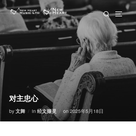
Skip
Search
to
TOGGLE 
for:
content
对主忠心
Posted
by
文舞
in
经文撷灵
on
2025年5月18日
on