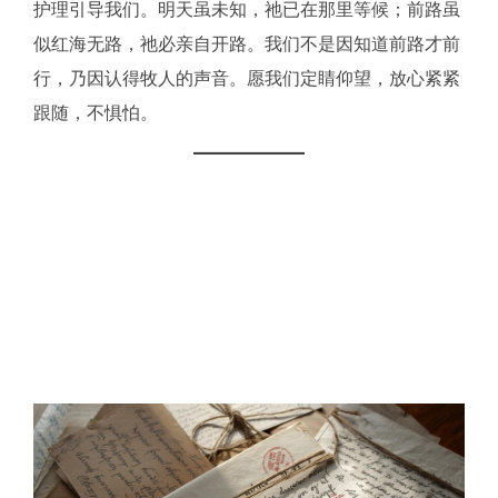
护理引导我们。明天虽未知，祂已在那里等候；前路虽
似红海无路，祂必亲自开路。我们不是因知道前路才前
行，乃因认得牧人的声音。愿我们定睛仰望，放心紧紧
跟随，不惧怕。