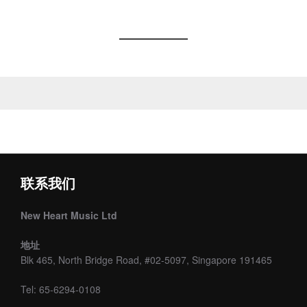
联系我们
New Heart Music Ltd
地址
Blk 465, North Bridge Road, #02-5097, Singapore 191465
Tel: 65-6294-0108