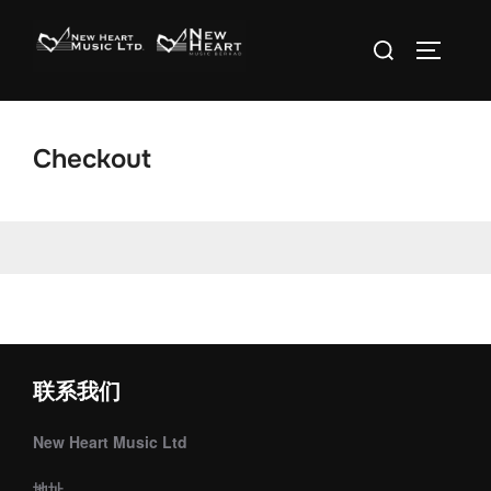
Skip
Search
to
TOGGLE 
for:
content
Checkout
联系我们
New Heart Music Ltd
地址