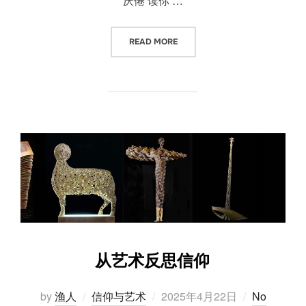
厌倦 读你 …
“上帝的启示”
READ MORE
从艺术反思信仰
Posted
by
渔人
信仰与艺术
2025年4月22日
No