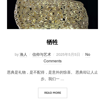
牺牲
Posted
by
渔人
信仰与艺术
2025年5月5日
No
on
Comments
恩典是礼物，是不配得，是意外的惊喜。 恩典却让人止
步。我们一 …
“牺牲”
READ MORE