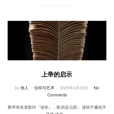
上帝的启示
Posted
by
渔人
信仰与艺术
2025年4月25日
No
on
Comments
蔡琴有首老歌叫「读你」，歌词这么唱： 读你千遍也不