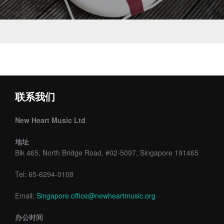
联系我们
New Heart Music Ltd
地址
Blk 465, North Bridge Road, #02-5097, Singapore 191465
Tel: 65-6294-0108
Email:
Singapore.office@newheartmusic.org
办公时间