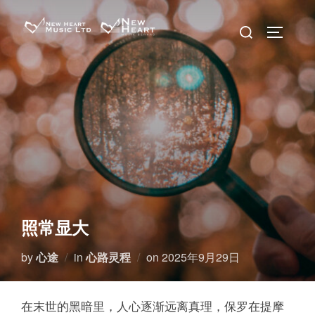
Skip
Search
to
TOGGLE 
for:
content
照常显大
Posted
by
心途
in
心路灵程
on
2025年9月29日
on
在末世的黑暗里，人心逐渐远离真理，保罗在提摩