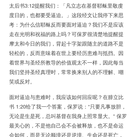
太后书3:12提醒我们：「凡立志在基督耶稣里敬虔
度日的，也都要受逼迫。」这段经文让我停下来思
考：为什么信耶稣反而要面对逼迫？我们不是应该
走在光明和祝福的路上吗？可保罗很清楚地提醒提
摩太和今日的我们，背起十字架跟随主的道路不是
轻松的，反而意味着在世上要经历患难与抵挡。因
着世界与圣经所教导的价值观太不一样，因此每当
我们坚持圣经真理时，常常换来别人的不理解、嘲
笑或反对。
面对逼迫与患难时，我应该如何回应呢？在腓立比
书 1:20给了我一个答案，保罗说：“只要凡事放胆，
无论是生是死，总叫基督在我身上照常显大。“ 保罗
最关心的，不是他自己会不会被释放，也不是命运
会如何，而是无论顺境还是逆境、生命还是死亡，