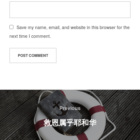
Save my name, email, and website in this browser for the
next time I comment.
文
章
Previous
Previous
导
救恩属乎耶和华
航