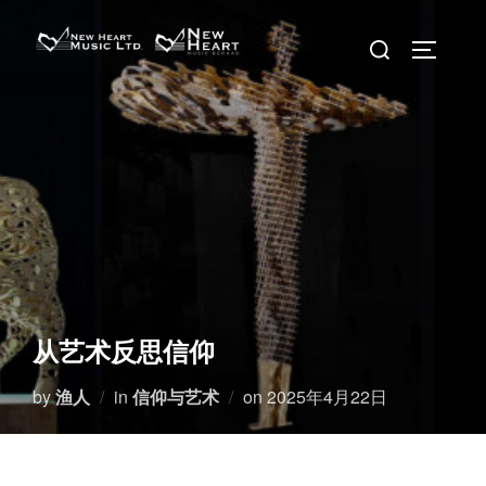
Skip
Search
to
TOGGLE 
for:
content
从艺术反思信仰
Posted
by
渔人
in
信仰与艺术
on
2025年4月22日
on