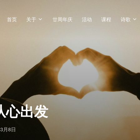
首页
关于
廿周年庆
活动
课程
诗歌
从心出发
年3月8日