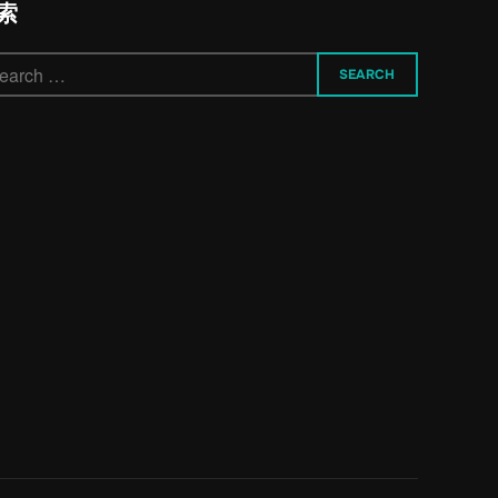
索
arch
SEARCH