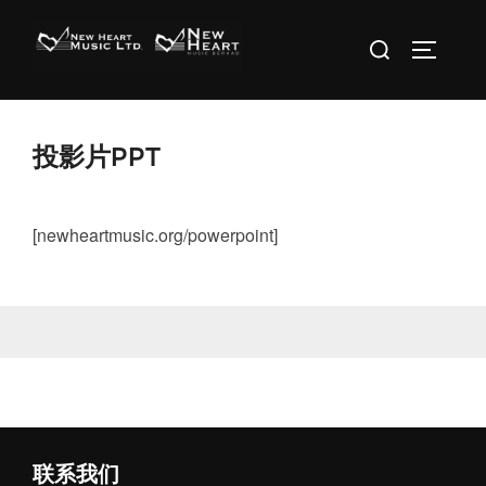
Skip
Search
to
TOGGLE 
for:
content
投影片PPT
[newheartmusic.org/powerpoint]
联系我们